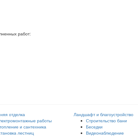
лненных работ:
няя отделка
Ландшафт и благоустройство
лектромонтажные работы
Строительство бани
топление и сантехника
Беседки
становка лестниц
Видеонаблюдение