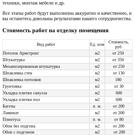
техники, монтаж мебели и др.
Все этапы работ будут выполнены аккуратно и качественно, и
вы останетесь довольны результатами нашего сотрудничества.
Стоимость работ на отделку помещения
Стоимость,
Вид работ
Ед. изм
руб.
Потолок Армстронг
м2
от 250
Штукатурка
м2
от 350
Механизированная штукатурка
м2
от 250
Шпаклевка стен
м2
от 130
Шпаклевка потолков
м2
180
Грунтовка
м2
от 30
Укладка плитки санузла
м2
600
Укладка плитки пол
м2
600
Багеты
п. м.
от 200
Ламинат
м2
от 200
Плинтуса
п. м.
от 80
Обои без подгона
м2
от 200
Обои с подгоном
м2
от 200