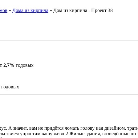
омов
»
Дома из кирпича
» Дом из кирпича - Проект 38
т 2,7%
годовых
%
годовых
с. А значит, вам не придётся ломать голову над дизайном, трат
льствием упростим вашу жизнь! Жилые здания, возведённые по