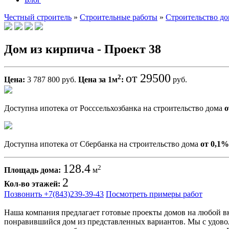
Честный строитель
»
Строительные работы
»
Строительство д
Дом из кирпича - Проект 38
от 29500
2
Цена:
3 787 800 руб.
Цена за 1м
:
руб.
Доступна ипотека от Росссельхозбанка на строительство дома
о
Доступна ипотека от Сбербанка на строительство дома
от 0,1
128.4
2
Площадь дома:
м
2
Кол-во этажей:
Позвонить +7(843)239-39-43
Посмотреть примеры работ
Наша компания предлагает готовые проекты домов на любой вку
понравившийся дом из представленных вариантов. Мы с удово