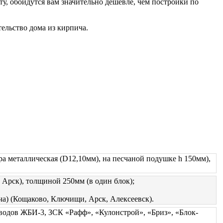
ту, обойдутся вам значительно дешевле, чем постройки по
ельство дома из кирпича.
ра металлическая (D12,10мм), на песчаной подушке h 150мм),
 Арск), толщиной 250мм (в один блок);
а) (Кощаково, Ключищи, Арск, Алексеевск).
аводов ЖБИ-3, ЗСК «Рафф», «Кулонстрой», «Бриз», «Блок-