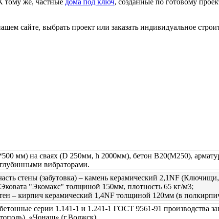
К тому же, частные
дома под ключ
, созданные по готовому проек
ашем сайте, выбрать проект или заказать индивидуальное строит
*500 мм) на сваях (D 250мм, h 2000мм), бетон В20(М250), армату
глубинными вибраторами.
часть стены (забутовка) – камень керамический 2,1NF (Ключищи,
 Эковата "Экомакс" толщиной 150мм, плотность 65 кг/м3;
тен – кирпич керамический 1,4NF толщиной 120мм (в полкирпич
етонные серии 1.141-1 и 1.241-1 ГОСТ 9561-91 производства з
стополь), «Чонаш» (г.Волжск).