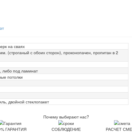
от
ерк на сваях
м. (строганый с обоих сторон), проконопачен, пропитан в 2
, либо под ламинат
ные потолки
ль, двойной стеклопакет
Почему выбирают нас?
0% ГАРАНТИЯ
СОБЛЮДЕНИЕ
РАСЧЕТ СМ