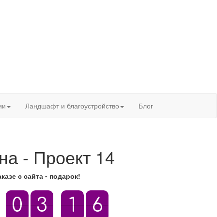
ии
Ландшафт и благоустройство
Блог
на - Проект 14
казе с сайта - подарок!
5
6
:
0
0
3
3
:
2
2
1
1
5
6