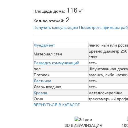
116
2
Площадь дома:
м
2
Кол-во этажей:
Получить консультацию
Посмотреть примеры раб
Фундамент
ленточный или роств
Бревно диаметр 250м
Материал стен
слоя
Разводка коммуникаций
есть
пол
Шпунтованная доска
Потолок
вагонка, либо натяж
Лестница
есть
Дверь входная
есть
Кровля
металлочерепица
Окна
трехкамерный профи
ВЕРНУТЬСЯ В КАТАЛОГ
3D ВИЗУАЛИЗАЦИЯ
10