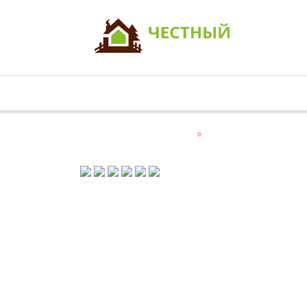
Главная
О нас
Строительство домов
Честный строитель
»
Строительные р