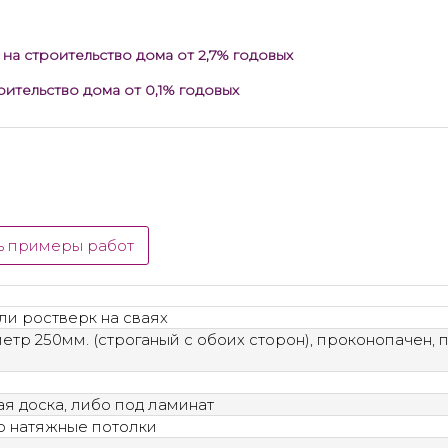
 на строительство дома
от 2,7%
годовых
роительство дома
от 0,1%
годовых
ь примеры работ
ли ростверк на сваях
етр 250мм. (строганый с обоих сторон), проконопачен, п
я доска, либо под ламинат
бо натяжные потолки