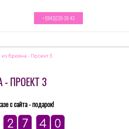
+7(843)239-39-43
Ландшафт и благоустройство
Блог
 из бревна - Проект 3
 - ПРОЕКТ 3
азе с сайта - подарок!
:
2
2
7
7
:
4
3
9
0
4
3
9
0