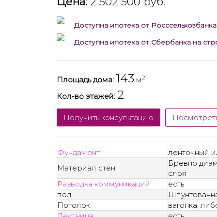
Цена:
2 502 500 руб.
Доступна ипотека от Росссельхозбанка
Доступна ипотека от Сбербанка на ст
143
2
Площадь дома:
м
2
Кол-во этажей:
Получить консультацию
Посмотрет
Фундамент
ленточный и
Бревно диам
Материал стен
слоя
Разводка коммуникаций
есть
пол
Шпунтованна
Потолок
вагонка, ли
Лестница
есть