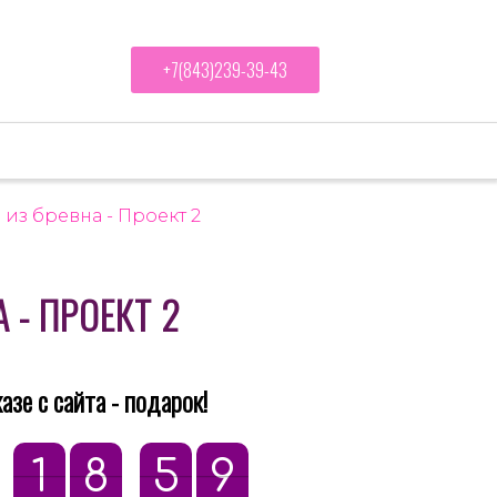
+7(843)239-39-43
Ландшафт и благоустройство
Блог
 из бревна - Проект 2
 - ПРОЕКТ 2
азе с сайта - подарок!
:
1
1
8
8
9
9
:
5
5
0
0
8
9
8
9