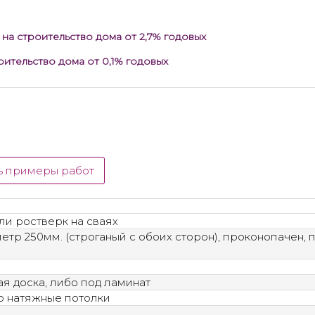
 на строительство дома
от 2,7%
годовых
роительство дома
от 0,1%
годовых
ь примеры работ
ли ростверк на сваях
етр 250мм. (строганый с обоих сторон), проконопачен, п
я доска, либо под ламинат
бо натяжные потолки