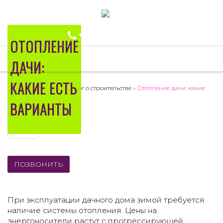
+7 (843) 239-39-43
ОТОПЛЕНИЕ
Togg
ДАЧИ:
navig
КАКИЕ ЕСТЬ
Честный строитель
»
Блог о строительстве
» Отопление дачи: какие
есть варианты
ВАРИАНТЫ
ПОЗВОНИТЬ
При эксплуатации дачного дома зимой требуется
наличие системы отопления. Цены на
энергоносители растут с прогрессирующей