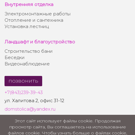
Внутренняя отделка
Электромонтажные работы
Отопление и сантехника
Установка лестниц
Ландшафт и благоустройство
Строительство бани
Беседки
Видеонаблюдение
ПОЗВОНИТЬ
+7(843)239-39-43
ул. Халитова 2, офис 31-12
domstolica@yandex.ru
Этот сайт использует файлы cookie. Продолжая
Информация
просмотр сайта, Вы соглашаетесь на использование
файлов cookie. Чтобы узнать больше о файлах cookie,
Политика конфиденциальности