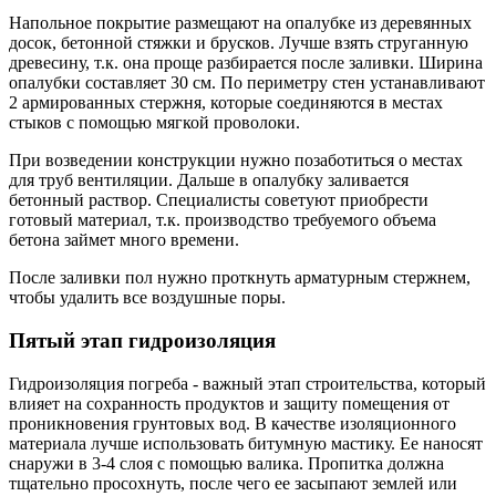
Напольное покрытие размещают на опалубке из деревянных
досок, бетонной стяжки и брусков. Лучше взять струганную
древесину, т.к. она проще разбирается после заливки. Ширина
опалубки составляет 30 см. По периметру стен устанавливают
2 армированных стержня, которые соединяются в местах
стыков с помощью мягкой проволоки.
При возведении конструкции нужно позаботиться о местах
для труб вентиляции. Дальше в опалубку заливается
бетонный раствор. Специалисты советуют приобрести
готовый материал, т.к. производство требуемого объема
бетона займет много времени.
После заливки пол нужно проткнуть арматурным стержнем,
чтобы удалить все воздушные поры.
Пятый этап гидроизоляция
Гидроизоляция погреба - важный этап строительства, который
влияет на сохранность продуктов и защиту помещения от
проникновения грунтовых вод. В качестве изоляционного
материала лучше использовать битумную мастику. Ее наносят
снаружи в 3-4 слоя с помощью валика. Пропитка должна
тщательно просохнуть, после чего ее засыпают землей или